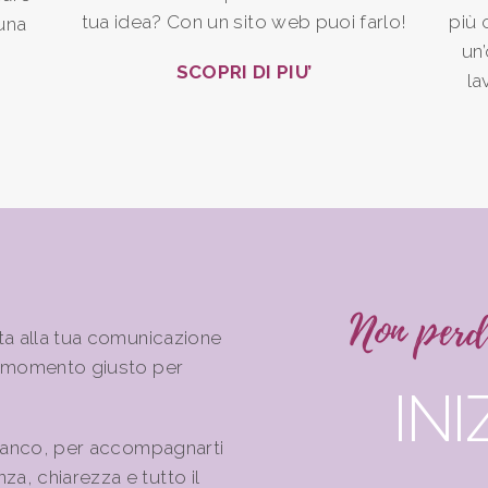
tua idea? Con un sito web puoi farlo!
più 
una
un’
SCOPRI DI PIU’
la
Non perd
ta alla tua comunicazione
l momento giusto per
IN
fianco, per accompagnarti
, chiarezza e tutto il