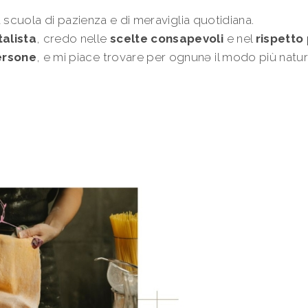
a scuola di pazienza e di meraviglia quotidiana.
alista
, credo nelle
scelte consapevoli
e nel
rispetto
ersone
, e mi piace trovare per ognunə il modo più natu