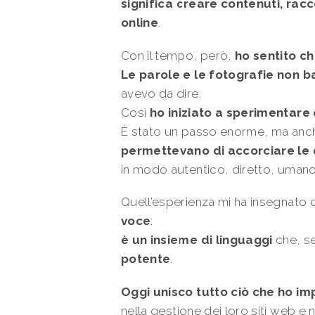
significa creare contenuti, rac
online
.
Con il tempo, però,
ho sentito c
Le parole e le fotografie non 
avevo da dire.
Così
ho iniziato a sperimentare 
È stato un passo enorme, ma anc
permettevano di accorciare le 
in modo autentico, diretto, umano
Quell’esperienza mi ha insegnato
voce
:
è un insieme di linguaggi
che, s
potente
.
Oggi unisco tutto ciò che ho i
nella gestione dei loro siti web e 