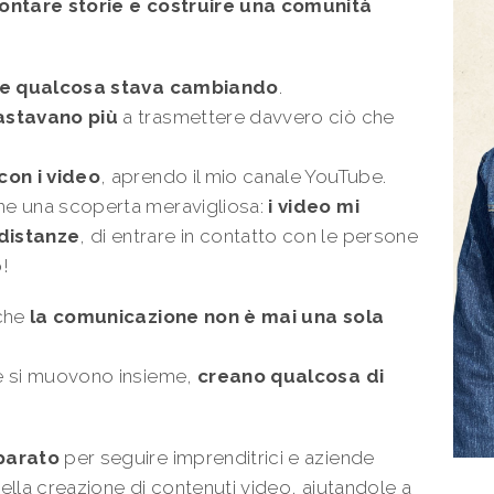
contare storie e costruire una comunità
he qualcosa stava cambiando
.
bastavano più
a trasmettere davvero ciò che
con i video
, aprendo il mio canale YouTube.
he una scoperta meravigliosa:
i video mi
distanze
, di entrare in contatto con le persone
!
 che
la comunicazione non è mai una sola
e si muovono insieme,
creano qualcosa di
mparato
per seguire imprenditrici e aziende
nella creazione di contenuti video, aiutandole a