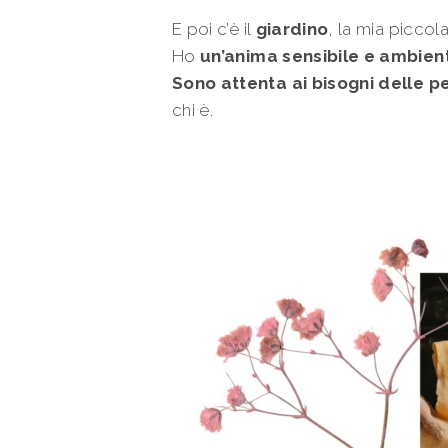
E poi c’è il
giardino
, la mia piccol
Ho
un’anima sensibile e ambient
Sono attenta ai bisogni delle p
chi è.